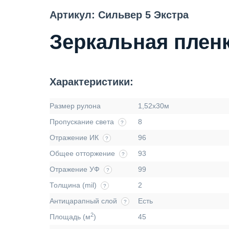
Артикул: Сильвер 5 Экстра
Зеркальная пленка
Характеристики:
Размер рулона
1,52х30м
Пропускание света
8
?
Отражение ИК
96
?
Общее отторжение
93
?
Отражение УФ
99
?
Толщина (mil)
2
?
Антицарапный слой
Есть
?
2
Площадь (м
)
45