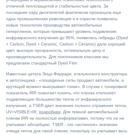
отличной теплозащитой и стабильностью цвета. За
последние пару десятилетий фактически произошла еще
одна промышленная революция и в отрасли появились
новые технологии производства автомобильных
гиперпленок, которые превышают уровень подавления
инфракрасного излучения до 95%, появились гибриды (Dyed
+ Carbon, Dyed + Ceramic, Carbon + Ceramic) дали хороший
цвет, высокую прозрачность, оптимальную цену и
производительность. Для поклонников классики мы
предлагаем стандартный Dyed Film.
Известная цитата Энцо Феррари, итальянского конструктора
и автогонщика - «лошадиные силы продают автомобили, а
крутящий момент выигрывает гонки». В случае с тонировкой
показатель IRR помогает понять, что пленка отклоняет
подавляющее большинство тепла от инфракрасного
излучения, а TSER дает значения полного отражения тепла,
UV+VISIBLE+IR,
подробнее
. Для темной автомобильной
пленки IRR не полностью информативен, потому что он не
учитывает абсорбцию. ТSER - это «истинное» значение
отвода тепла для такой пленки, поскольку он учитывает весь