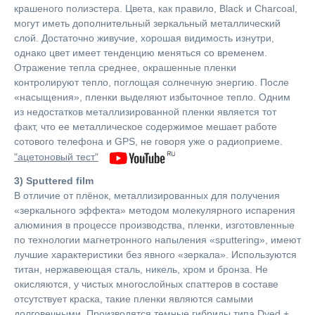
крашеного полиэстера. Цвета, как правило, Black и Charcoal,
могут иметь дополнительный зеркальный металлический
слой. Достаточно живучие, хорошая видимость изнутри,
однако цвет имеет тенденцию меняться со временем.
Отражение тепла среднее, окрашенные пленки
контролируют тепло, поглощая солнечную энергию. После
«насыщения», пленки выделяют избыточное тепло. Одним
из недостатков металлизированной пленки является тот
факт, что ее металлическое содержимое мешает работе
сотового телефона и GPS, не говоря уже о радиоприеме.
"ацетоновый тест"
3) Sputtered film
В отличие от плёнок, металлизированных для получения
«зеркального эффекта» методом молекулярного испарения
алюминия в процессе производства, пленки, изготовленные
по технологии магнетронного напыления «sputtering», имеют
лучшие характеристики без явного «зеркала». Используются
титан, нержавеющая сталь, никель, хром и бронза. Не
окисляются, у чистых многослойных спаттеров в составе
отсутствует краска, такие пленки являются самыми
долговечными. Производятся темные гибриды типа Dyed +