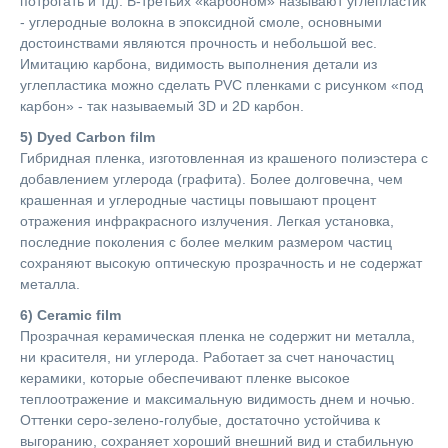
потрогать и тд). В-третьих «карбоном» называют углепластик
- углеродные волокна в эпоксидной смоле, основными
достоинствами являются прочность и небольшой вес.
Имитацию карбона, видимость выполнения детали из
углепластика можно сделать PVC пленками с рисунком «под
карбон» - так называемый 3D и 2D карбон.
5) Dyed Carbon film
Гибридная пленка, изготовленная из крашеного полиэстера с
добавлением углерода (графита). Более долговечна, чем
крашенная и углеродные частицы повышают процент
отражения инфракрасного излучения. Легкая установка,
последние поколения с более мелким размером частиц
сохраняют высокую оптическую прозрачность и не содержат
металла.
6) Ceramic film
Прозрачная керамическая пленка не содержит ни металла,
ни красителя, ни углерода. Работает за счет наночастиц
керамики, которые обеспечивают пленке высокое
теплоотражение и максимальную видимость днем и ночью.
Оттенки серо-зелено-голубые, достаточно устойчива к
выгоранию, сохраняет хороший внешний вид и стабильную