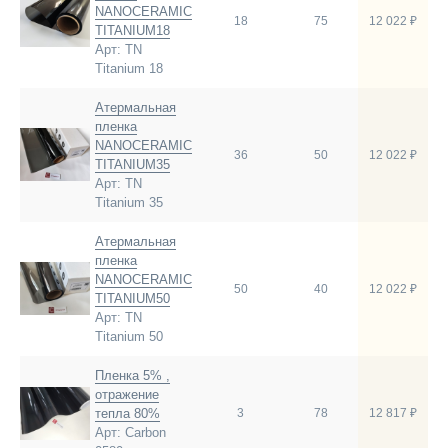
NANOCERAMIC
18
75
12 022 ₽
TITANIUM18
Арт: TN
Titanium 18
Атермальная
пленка
NANOCERAMIC
36
50
12 022 ₽
TITANIUM35
Арт: TN
Titanium 35
Атермальная
пленка
NANOCERAMIC
50
40
12 022 ₽
TITANIUM50
Арт: TN
Titanium 50
Пленка 5% ,
отражение
тепла 80%
3
78
12 817 ₽
Арт: Carbon