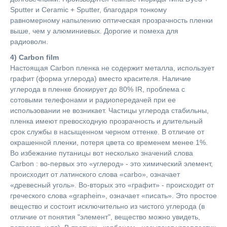
Sputter и Ceramic + Sputter, благодаря тонкому
равномерному напылению оптическая прозрачность пленки
выше, чем у алюминиевых. Дорогие и помеха для
радиоволн.
4) Carbon film
Настоящая Carbon пленка не содержит металла, использует
графит (форма углерода) вместо красителя. Наличие
углерода в пленке блокирует до 80% IR, проблема с
сотовыми телефонами и радиопередачей при ее
использовании не возникает. Частицы углерода стабильны,
пленка имеют превосходную прозрачность и длительный
срок службы в насыщенном черном оттенке. В отличие от
окрашенной пленки, потеря цвета со временем менее 1%.
Во избежание путаницы вот несколько значений слова
Carbon : во-первых это «углерод» - это химический элемент,
происходит от латинского слова «carbo», означает
«древесный уголь». Во-вторых это «графит» - происходит от
греческого слова «graphein», означает «писать». Это простое
вещество и состоит исключительно из чистого углерода (в
отличие от понятия "элемент", вещество можно увидеть,