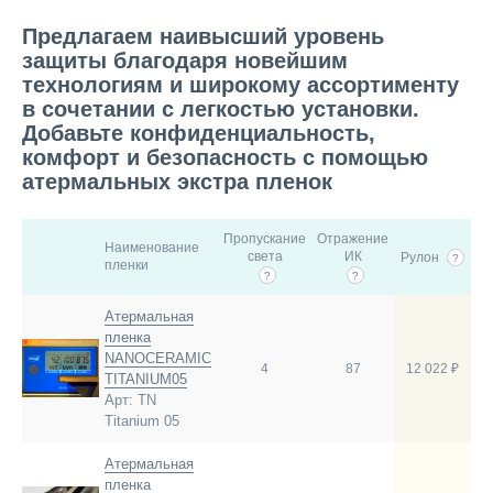
Предлагаем наивысший уровень
защиты благодаря новейшим
технологиям и широкому ассортименту
в сочетании с легкостью установки.
Добавьте конфиденциальность,
комфорт и безопасность с помощью
атермальных экстра пленок
Пропускание
Отражение
Наименование
света
ИК
Рулон
?
пленки
?
?
Атермальная
пленка
NANOCERAMIC
4
87
12 022 ₽
TITANIUM05
Арт: TN
Titanium 05
Атермальная
пленка