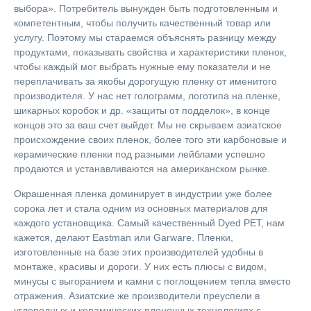
выбора». Потребитель вынужден быть подготовленным и
компетентным, чтобы получить качественный товар или
услугу. Поэтому мы стараемся объяснять разницу между
продуктами, показывать свойства и характеристики пленок,
чтобы каждый мог выбрать нужные ему показатели и не
переплачивать за якобы дорогущую пленку от именитого
производителя. У нас нет голограмм, логотипа на пленке,
шикарных коробок и др. «защиты от подделок», в конце
концов это за ваш счет выйдет. Мы не скрываем азиатское
происхождение своих пленок, более того эти карбоновые и
керамические пленки под разными лейблами успешно
продаются и устанавливаются на американском рынке.
Окрашенная пленка доминирует в индустрии уже более
сорока лет и стала одним из основных материалов для
каждого установщика. Самый качественный Dyed PET, нам
кажется, делают Eastman или Garware. Пленки,
изготовленные на базе этих производителей удобны в
монтаже, красивы и дороги. У них есть плюсы с видом,
минусы с выгоранием и камни с поглощением тепла вместо
отражения. Азиатские же производители преуспели в
углеродных и керамических пленочных технологиях с