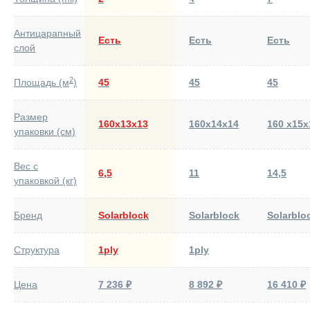
Антицарапный
Есть
Есть
Есть
слой
2
Площадь (м
)
45
45
45
Размер
160х13х13
160х14х14
160 х15х
упаковки (см)
Вес с
6,5
11
14,5
упаковкой (кг)
Бренд
Solarblock
Solarblock
Solarblo
Структура
1ply
1ply
Цена
7 236 ₽
8 892 ₽
16 410 ₽