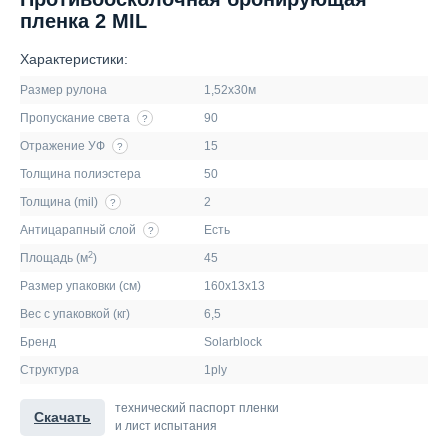
пленка 2 MIL
Характеристики:
Размер рулона
1,52х30м
Пропускание света
90
?
Отражение УФ
15
?
Толщина полиэстера
50
Толщина (mil)
2
?
Антицарапный слой
Есть
?
2
Площадь (м
)
45
Размер упаковки (см)
160х13х13
Вес с упаковкой (кг)
6,5
Бренд
Solarblock
Структура
1ply
технический паспорт пленки
Скачать
и лист испытания