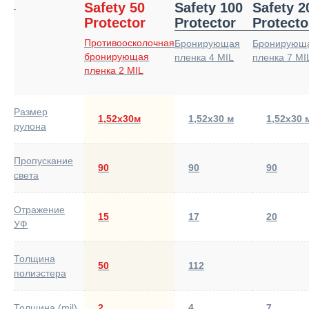
Safety 50
Safety 100
Safety 2
Protector
Protector
Protecto
Противоосколочная
Бронирующая
Бронирующ
бронирующая
пленка 4 MIL
пленка 7 MI
пленка 2 MIL
Размер
1,52х30м
1,52х30 м
1,52х30 
рулона
Пропускание
90
90
90
света
Отражение
15
17
20
УФ
Толщина
50
112
полиэстера
Толщина (mil)
2
4
7