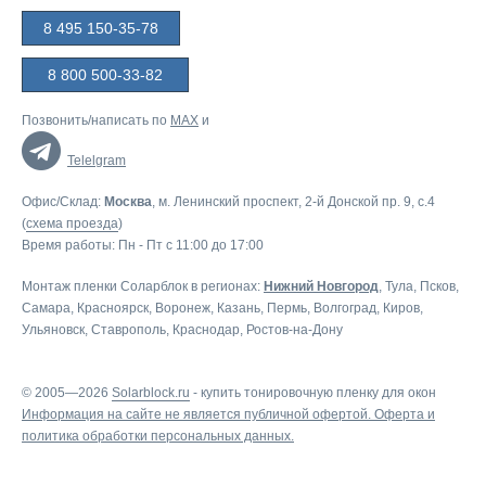
8 495 150-35-78
8 800 500-33-82
Позвонить/написать по
MAX
и
Telelgram
Офис/Склад:
Москва
, м. Ленинский проспект, 2-й Донской пр. 9, c.4
(
схема проезда
)
Время работы: Пн - Пт с 11:00 до 17:00
Монтаж пленки Соларблок в регионах:
Нижний Новгород
,
Тула
,
Псков
,
Самара
,
Красноярск
,
Воронеж
,
Казань
,
Пермь
,
Волгоград
,
Киров
,
Ульяновск
,
Ставрополь
,
Краснодар
,
Ростов-на-Дону
© 2005—2026
Solarblock.ru
-
купить тонировочную пленку для окон
Информация на сайте не является публичной офертой.
Оферта
и
политика обработки персональных данных
.