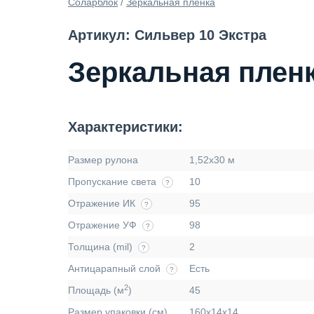
Соларблок
/
Зеркальная пленка
Артикул: Сильвер 10 Экстра
Зеркальная пленка
Характеристики:
Размер рулона
1,52х30 м
Пропускание света
10
?
Отражение ИК
95
?
Отражение УФ
98
?
Толщина (mil)
2
?
Антицарапный слой
Есть
?
2
Площадь (м
)
45
Размер упаковки (см)
160х14х14