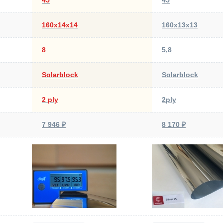
45
45
160х14х14
160х13х13
8
5,8
Solarblock
Solarblock
2 ply
2ply
7 946 ₽
8 170 ₽