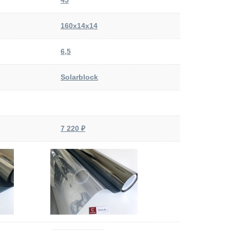
45
160х14х14
6,5
Solarblock
7 220 ₽