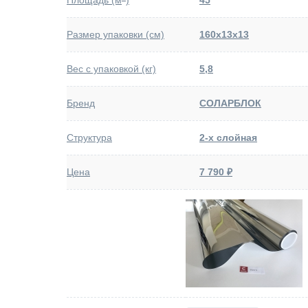
Площадь (м
)
45
Размер упаковки (см)
160x13x13
Вес с упаковкой (кг)
5,8
Бренд
СОЛАРБЛОК
Структура
2-х слойная
Цена
7 790 ₽