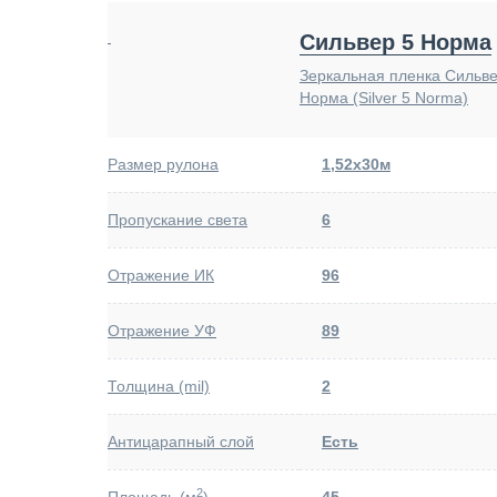
Сильвер 5 Норма
Зеркальная пленка Сильве
Норма (Silver 5 Norma)
Размер рулона
1,52х30м
Пропускание света
6
Отражение ИК
96
Отражение УФ
89
Толщина (mil)
2
Антицарапный слой
Есть
2