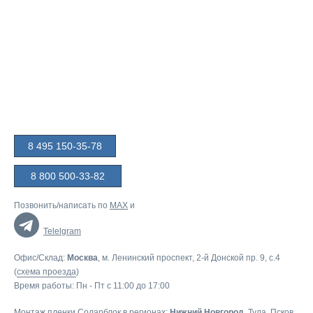
8 495 150-35-78
8 800 500-33-82
Позвонить/написать по
MAX
и
Telelgram
Офис/Склад:
Москва
, м. Ленинский проспект, 2-й Донской пр. 9, c.4
(
схема проезда
)
Время работы: Пн - Пт с 11:00 до 17:00
Монтаж пленки Соларблок в регионах:
Нижний Новгород
,
Тула
,
Псков
,