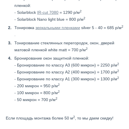
пленкой:
2
- Solarblock
IR-cut 7080
= 1290 р/м
2
- Solarblock Nano light blue = 800 р/м
2
Тонировка
зеркальными пленками
silver 5 - 40 = 685 р/м
.
Тонирование стеклянных перегородок, окон, дверей
2
матовой пленкой white matt = 700 р/м
Бронирование окон защитной пленкой:
2
- Бронирование по классу А3 (600 микрон) = 2250 р/м
2
- Бронирование по классу А2 (400 микрон) = 1700 р/м
2
- Бронирование по классу А1 (300 микрон) = 1300 р/м
2
- 200 микрон = 950 р/м
2
- 100 микрон = 800 р/м
2
- 50 микрон = 700 р/м
2
Если площадь монтажа более 50 м
, то мы даем скидку!