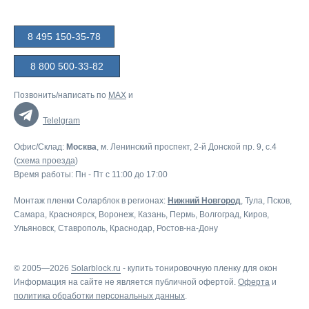
8 495 150-35-78
8 800 500-33-82
Позвонить/написать по
MAX
и
Telelgram
Офис/Склад:
Москва
, м. Ленинский проспект, 2-й Донской пр. 9, c.4
(
схема проезда
)
Время работы: Пн - Пт с 11:00 до 17:00
Монтаж пленки Соларблок в регионах:
Нижний Новгород
,
Тула
,
Псков
,
Самара
,
Красноярск
,
Воронеж
,
Казань
,
Пермь
,
Волгоград
,
Киров
,
Ульяновск
,
Ставрополь
,
Краснодар
,
Ростов-на-Дону
© 2005—2026
Solarblock.ru
-
купить тонировочную пленку для окон
Информация на сайте не является публичной офертой.
Оферта
и
политика обработки персональных данных
.