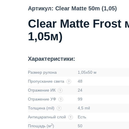
Артикул: Clear Matte 50m (1,05)
Clear Matte Fros
1,05м)
Характеристики:
Размер рулона
1,05х50 м
Пропускание света
48
?
Отражение ИК
24
?
Отражение УФ
99
?
Толщина (mil)
4,5 mil
?
Антицарапный слой
Есть
?
2
Площадь (м
)
50