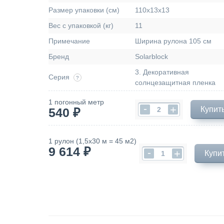
Размер упаковки (см)
110х13х13
Вес с упаковкой (кг)
11
Примечание
Ширина рулона 105 см
Бренд
Solarblock
3. Декоративная
Серия
?
солнцезащитная пленка
1 погонный метр
-
+
Купить
540 ₽
1 рулон (1,5х30 м = 45 м2)
9 614 ₽
-
+
Купи