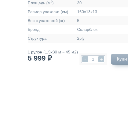
2
Площадь (м
)
30
Размер упаковки (см)
160х13х13
Вес с упаковкой (кг)
5
Бренд
Соларблок
Структура
2ply
1 рулон (1,5х30 м = 45 м2)
5 999 ₽
-
+
Купи