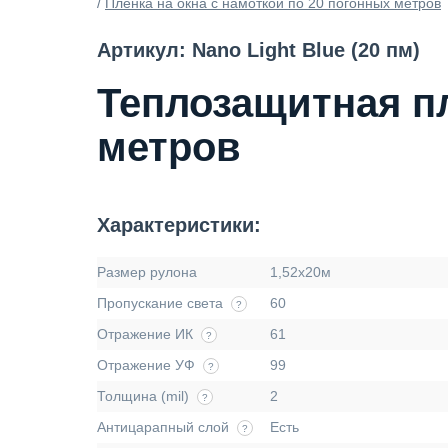
/
Пленка на окна с намоткой по 20 погонных метров
Артикул: Nano Light Blue (20 пм)
Теплозащитная пл
метров
Характеристики:
Размер рулона
1,52х20м
Пропускание света
60
?
Отражение ИК
61
?
Отражение УФ
99
?
Толщина (mil)
2
?
Антицарапный слой
Есть
?