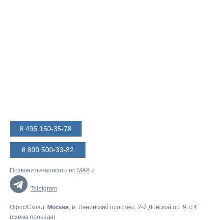
8 495 150-35-78
8 800 500-33-82
Позвонить/написать по
MAX
и
Telelgram
Офис/Склад:
Москва
, м. Ленинский проспект, 2-й Донской пр. 9, c.4
(
схема проезда
)