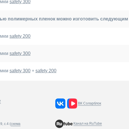
0 мкм
safety 300
щью полимерных пленок можно изготовить следующим
0 мкм
safety 200
0 мкм
safety 300
0 мкм
safety 300
+
safety 200
2
ВК Соларблок
Канал на RuTube
, c.4 (
схема