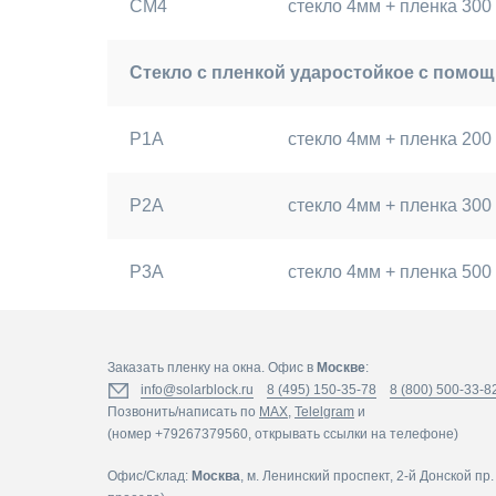
СМ4
стекло 4мм + пленка 30
Стекло с пленкой ударостойкое с помо
Р1А
стекло 4мм + пленка 20
Р2А
стекло 4мм + пленка 30
Р3А
стекло 4мм + пленка 50
Заказать пленку на окна. Офис в
Москве
:
info@solarblock.ru
8 (495) 150-35-78
8 (800) 500-33-8
Позвонить/написать по
MAX
,
Telelgram
и
(номер +79267379560, открывать ссылки на телефоне)
Офис/Склад:
Москва
, м. Ленинский проспект, 2-й Донской пр. 9