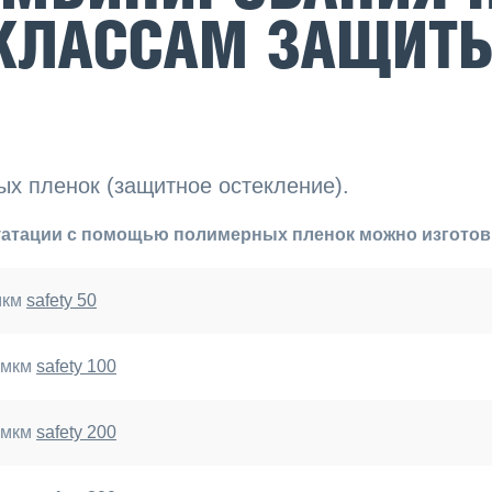
 КЛАССАМ ЗАЩИТ
х пленок (защитное остекление).
луатации с помощью полимерных пленок можно изгото
мкм
safety 50
0 мкм
safety 100
0 мкм
safety 200