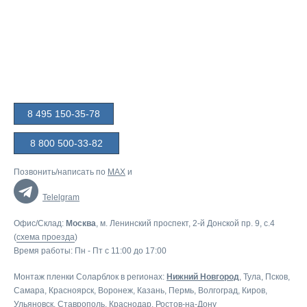
8 495 150-35-78
8 800 500-33-82
Позвонить/написать по
MAX
и
Telelgram
Офис/Склад:
Москва
, м. Ленинский проспект, 2-й Донской пр. 9, c.4
(
схема проезда
)
Время работы: Пн - Пт с 11:00 до 17:00
Монтаж пленки Соларблок в регионах:
Нижний Новгород
,
Тула
,
Псков
,
Самара
,
Красноярск
,
Воронеж
,
Казань
,
Пермь
,
Волгоград
,
Киров
,
Ульяновск
,
Ставрополь
,
Краснодар
,
Ростов-на-Дону