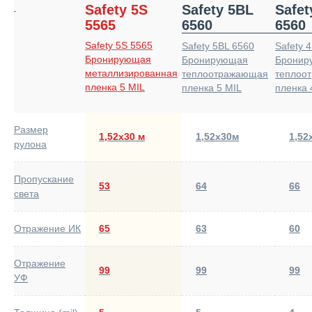
Safety 5S
Safety 5BL
Safet
5565
6560
6560
Safety 5S 5565
Safety 5BL 6560
Safety 
Бронирующая
Бронирующая
Бронир
металлизированная
теплоотражающая
теплоо
пленка 5 MIL
пленка 5 MIL
пленка 
Размер
1,52х30 м
1,52х30м
1,52
рулона
Пропускание
53
64
66
света
Отражение ИК
65
63
60
Отражение
99
99
99
УФ