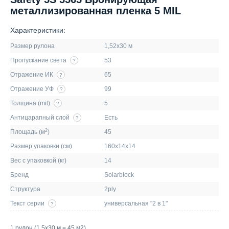
металлизированная пленка 5 MIL
Характеристики:
Размер рулона
1,52х30 м
Пропускание света
53
?
Отражение ИК
65
?
Отражение УФ
99
?
Толщина (mil)
5
?
Антицарапный слой
Есть
?
2
Площадь (м
)
45
Размер упаковки (см)
160х14х14
Вес с упаковкой (кг)
14
Бренд
Solarblock
Структура
2ply
Текст серии
универсальная "2 в 1"
?
1 рулон (1,5х30 м = 45 м2)