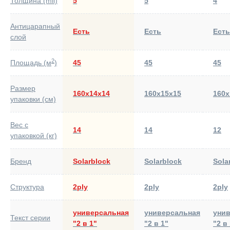
Толщина (mil)
5
5
4
Антицарапный
Есть
Есть
Есть
слой
2
Площадь (м
)
45
45
45
Размер
160х14х14
160х15х15
160х
упаковки (см)
Вес с
14
14
12
упаковкой (кг)
Бренд
Solarblock
Solarblock
Sola
Структура
2ply
2ply
2ply
универсальная
универсальная
уни
Текст серии
"2 в 1"
"2 в 1"
"2 в