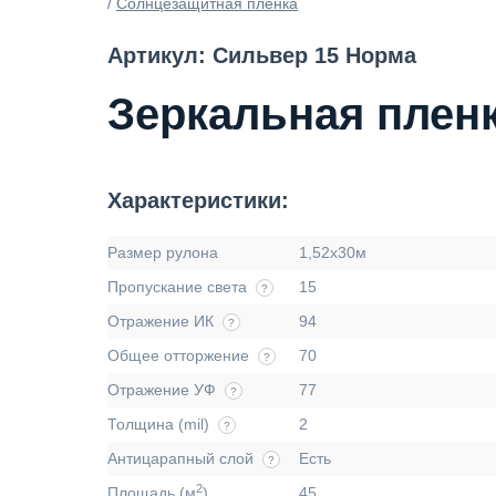
/
Солнцезащитная пленка
Артикул: Сильвер 15 Норма
Зеркальная пленк
Характеристики:
Размер рулона
1,52х30м
Пропускание света
15
?
Отражение ИК
94
?
Общее отторжение
70
?
Отражение УФ
77
?
Толщина (mil)
2
?
Антицарапный слой
Есть
?
2
Площадь (м
)
45