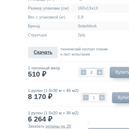
Размер упаковки (см)
160х13х13
Вес с упаковкой (кг)
5,8
Бренд
Solarblock
Структура
2ply
технический паспорт пленки
Скачать
и лист испытания
1 погонный метр
-
+
Купить
510 ₽
1 рулон (1,5х30 м = 45 м2)
8 170 ₽
-
+
Купи
1 рулон (1.5х20 м = 30 м2)
6 264 ₽
Заказать
рулоны по 20