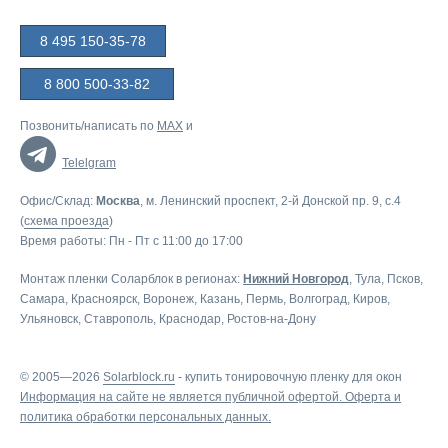
8 495 150-35-78
8 800 500-33-82
Позвонить/написать по
MAX
и
Telelgram
Офис/Склад:
Москва
, м. Ленинский проспект, 2-й Донской пр. 9, c.4
(
схема проезда
)
Время работы: Пн - Пт с 11:00 до 17:00
Монтаж пленки Соларблок в регионах:
Нижний Новгород
,
Тула
,
Псков
,
Самара
,
Красноярск
,
Воронеж
,
Казань
,
Пермь
,
Волгоград
,
Киров
,
Ульяновск
,
Ставрополь
,
Краснодар
,
Ростов-на-Дону
© 2005—2026
Solarblock.ru
-
купить тонировочную пленку для окон
Информация на сайте не является публичной офертой.
Оферта
и
политика обработки персональных данных
.