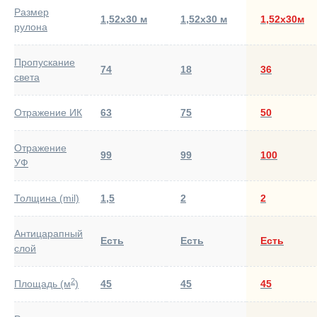
Размер
1,52х30 м
1,52х30 м
1,52х30м
рулона
Пропускание
74
18
36
света
Отражение ИК
63
75
50
Отражение
99
99
100
УФ
Толщина (mil)
1,5
2
2
Антицарапный
Есть
Есть
Есть
слой
2
Площадь (м
)
45
45
45