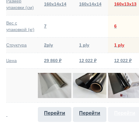
Размер
160х14х14
160х14х14
160х13х13
упаковки (см)
Вес с
7
6
упаковкой (кг)
Структура
2ply
1 ply
1 ply
Цена
29 860 ₽
12 022 ₽
12 022 ₽
Перейти
Перейти
Перейти