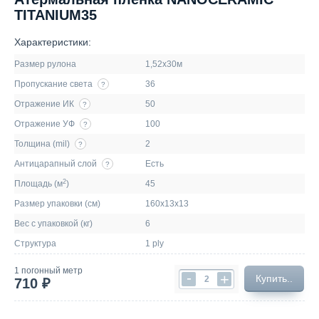
TITANIUM35
Характеристики:
Размер рулона
1,52х30м
Пропускание света
36
?
Отражение ИК
50
?
Отражение УФ
100
?
Толщина (mil)
2
?
Антицарапный слой
Есть
?
2
Площадь (м
)
45
Размер упаковки (см)
160х13х13
Вес с упаковкой (кг)
6
Структура
1 ply
1 погонный метр
-
+
Купить..
710 ₽